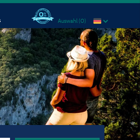
s
Auswahl (
0
)