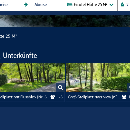
Gitotel Hütte 25 M²
tte 25 M²
-Unterkünfte
Stellplatz mit Flussblick (Nr. 68 bis 72)
1-6
Groß Stellplatz river view (n° 23-26)