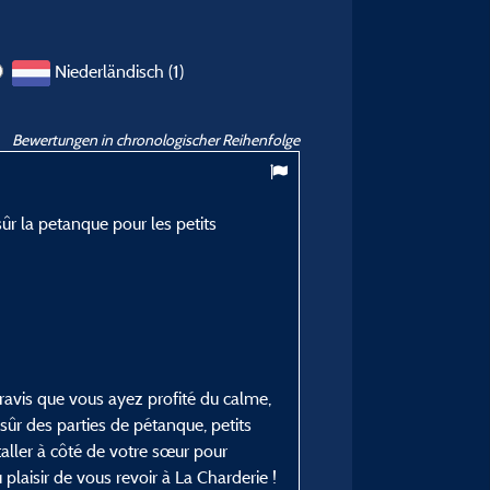
Niederländisch (1)
Bewertungen in chronologischer Reihenfolge
9,75
/ 10
 sûr la petanque pour les petits
Aranka V
Veröffentlicht am 28/05/2025
Art des Aufenthalts :
Jong stel
Unterkunft :
Gitotel Hütte 25 M²
avis que vous ayez profité du calme,
Zeitraum des Aufenthaltes
en sûr des parties de pétanque, petits
vom 20/05/2025 bis 27
aller à côté de votre sœur pour
laisir de vous revoir à La Charderie !