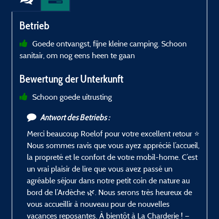
Betrieb
Goede ontvangst, fijne kleine camping. Schoon
sanitair, om nog eens heen te gaan
Bewertung der Unterkunft
Schoon goede uitrusting
Antwort des Betriebs :
Merci beaucoup Roelof pour votre excellent retour ⭐
n
Nous sommes ravis que vous ayez apprécié l’accueil,
la propreté et le confort de votre mobil-home. C’est
un vrai plaisir de lire que vous avez passé un
agréable séjour dans notre petit coin de nature au
bord de l’Ardèche 🌿. Nous serons très heureux de
vous accueillir à nouveau pour de nouvelles
vacances reposantes. À bientôt à La Charderie ! —