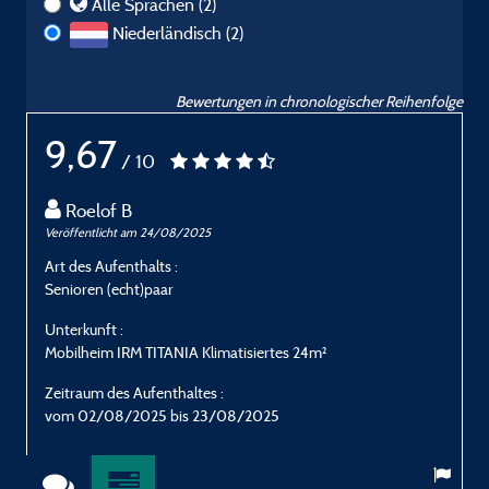
Alle Sprachen (2)
Niederländisch (2)
Bewertungen in chronologischer Reihenfolge
9,67
/ 10
Roelof B
Veröffentlicht am 24/08/2025
V
Art des Aufenthalts :
A
Senioren (echt)paar
S
Unterkunft :
U
Mobilheim IRM TITANIA Klimatisiertes 24m²
M
Zeitraum des Aufenthaltes :
Z
vom 02/08/2025 bis 23/08/2025