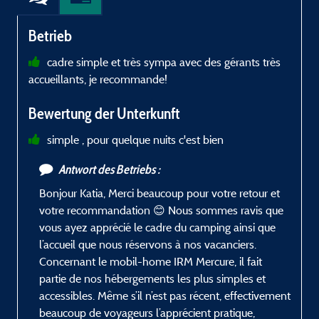
Betrieb
cadre simple et très sympa avec des gérants très
accueillants, je recommande!
b
Bewertung der Unterkunft
simple , pour quelque nuits c'est bien
Antwort des Betriebs :
Bonjour Katia, Merci beaucoup pour votre retour et
votre recommandation 😊 Nous sommes ravis que
vous ayez apprécié le cadre du camping ainsi que
l’accueil que nous réservons à nos vacanciers.
Concernant le mobil-home IRM Mercure, il fait
partie de nos hébergements les plus simples et
accessibles. Même s’il n’est pas récent, effectivement
beaucoup de voyageurs l’apprécient pratique,