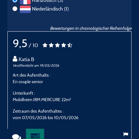
Französisch (3)
Niederländisch (1)
Bewertungen in chronologischer Reihenfolge
9,5
/ 10
Katia B
Veröffentlicht am 19/05/2026
V
Art des Aufenthalts :
A
En couple senior
I
Unterkunft :
U
Mobilheim IRM MERCURE 22m²
Zeitraum des Aufenthaltes :
Z
vom 07/05/2026 bis 10/05/2026