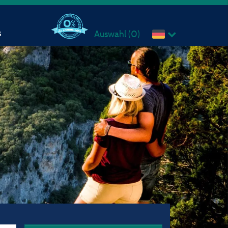
s
Auswahl (
0
)