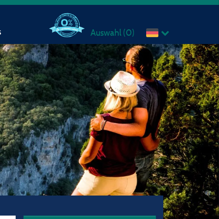
s
Auswahl (
0
)