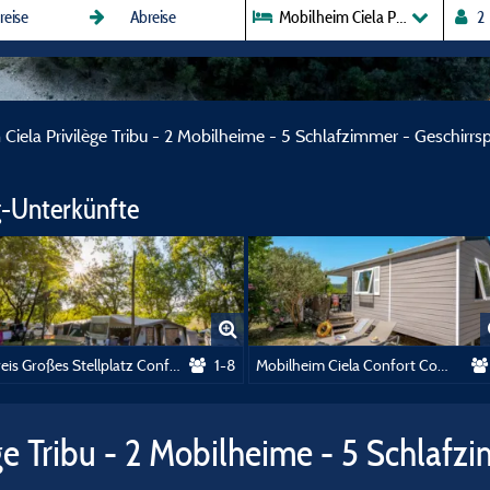
Mobilheim Ciela Privilège Tribu 
Ciela Privilège Tribu - 2 Mobilheime - 5 Schlafzimmer - Geschirrspü
-Unterkünfte
Preis Großes Stellplatz Confort 120m²
1-8
Mobilheim Ciela Confort Compact - 2 Schlafzimmer
ge Tribu - 2 Mobilheime - 5 Schlafzi