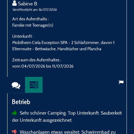
Sabine B
Veröffentlicht am 16/07/2026
V
Art des Aufenthalts :
A
Familie mit Teenager(n)
F
Unterkunft :
U
Mobilheim Ciela Exception SPA - 2 Schlafzimmer, davon 1
M
Elternsuite - Bettwäsche, Handtücher und Plancha
E
Zeitraum des Aufenthaltes :
Z
vom 04/07/2026 bis 11/07/2026
Betrieb
Sehr schöner Camping. Top Unterkunft. Sauberkeit
der Unterkunft ausgezeichnet.
A
t
Waschanlagen etwas veraltet. Schwimmbad zu