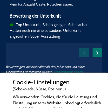
W
klein für Anzahl Gäste. Rutschen super.
a
S
Bewertung der Unterkunft
Top Unterkunft. Schön gelegen. Sehr sauber.
a
Hatten noch nie eine so saubere Unterkunft
s
angetroffen. Super Ausstattung
u
P
Bewertungen, die nicht älter als drei Jahre sind und einer
B
Überprüfung unterzogen wurden.
Mehr Informationen
N
Cookie-Einstellungen
w
r
(Schokolade, Nüsse, Rosinen...)
Wir verwenden Cookies, die für die Leistung und
Einstellung unserer Website unbedingt erforderlich