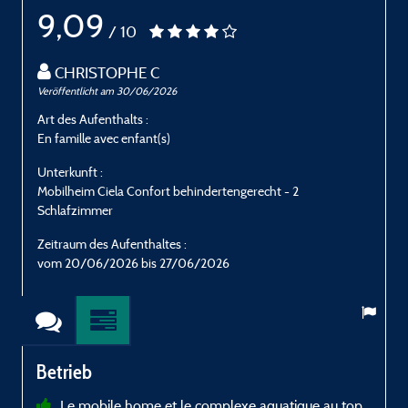
9,09
/ 10
CHRISTOPHE C
Veröffentlicht am 30/06/2026
V
Art des Aufenthalts :
A
En famille avec enfant(s)
A
Unterkunft :
U
Mobilheim Ciela Confort behindertengerecht - 2
M
Schlafzimmer
S
Zeitraum des Aufenthaltes :
Z
vom 20/06/2026 bis 27/06/2026
Betrieb
Le mobile home et le complexe aquatique au top