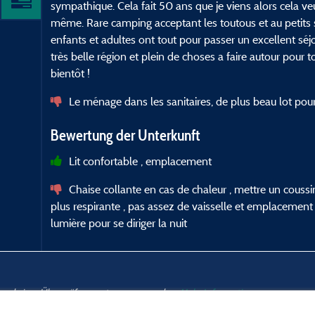
sympathique. Cela fait 50 ans que je viens alors cela v
même. Rare camping acceptant les toutous et au petits s
enfants et adultes ont tout pour passer un excellent séj
très belle région et plein de choses a faire autour pour 
bientôt !
Le ménage dans les sanitaires, de plus beau lot pour l
Bewertung der Unterkunft
Lit confortable , emplacement
Chaise collante en cas de chaleur , mettre un couss
plus respirante , pas assez de vaisselle et emplacement vo
lumière pour se diriger la nuit
nd und einer Überprüfung unterzogen wurden.
Mehr Informationen