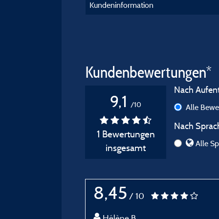
Kundeninformation
Kundenbewertungen*
Nach Aufenth
9,1
/10
Alle Bew
Nach Sprach
1 Bewertungen
Alle Sp
insgesamt
8,45
/ 10
Hélène B