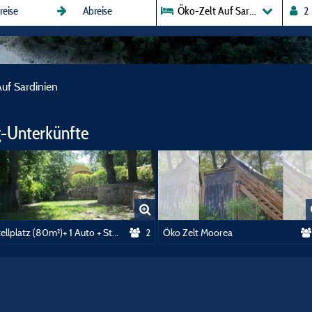
Öko-Zelt Auf Sardinien
uf Sardinien
-Unterkünfte
Stellplatz (80m²)+ 1 Auto + Strom (10a)
2
Öko Zelt Moorea