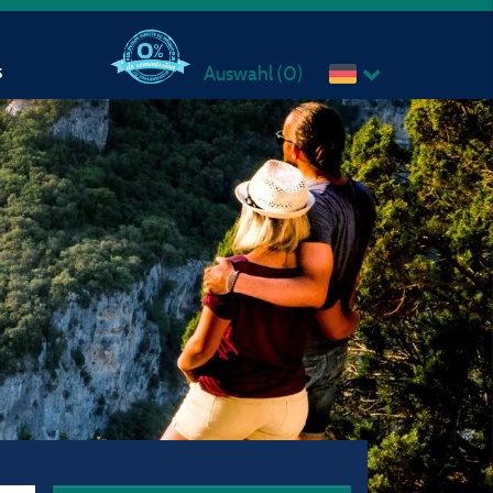
s
Auswahl (
0
)