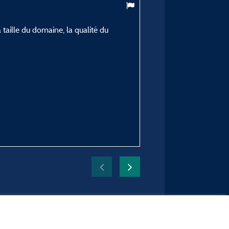
8,88
/ 10
 taille du domaine, la qualité du
yves A
Veröffentlicht am 16/09/2025
Art des Aufenthalts :
Entre amis
Unterkunft :
Klimatisiertes Mobilheim „
Zeitraum des Aufenthaltes
vom 10/09/2025 bis 12