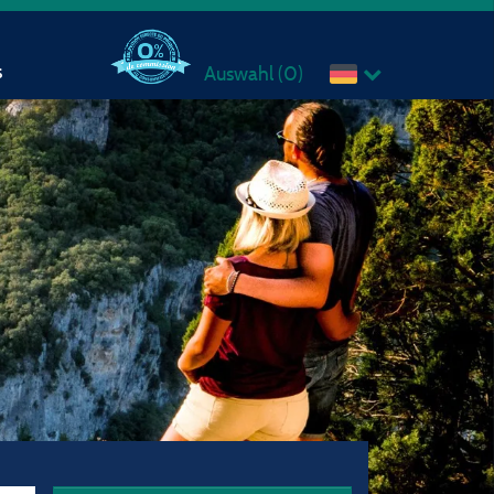
s
Auswahl (
0
)