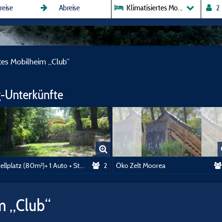
Klimatisiertes Mobilheim „Club“
rtes Mobilheim „Club“
-Unterkünfte
Stellplatz (80m²)+ 1 Auto + Strom (10a)
2
Öko Zelt Moorea
m „Club“