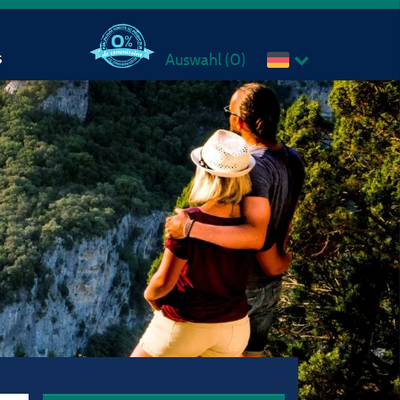
s
Auswahl (
0
)