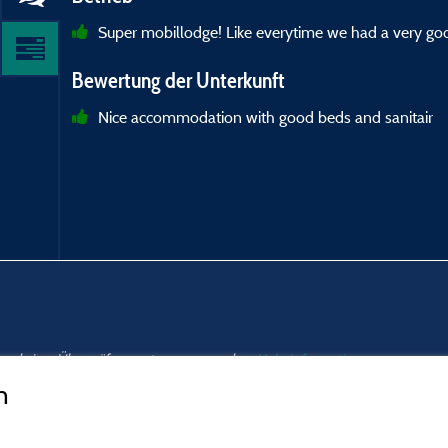
Super mobillodge! Like everytime we had a very goo
Bewertung der Unterkunft
Nice accommodation with good beds and sanitair
nd und einer Überprüfung unterzogen wurden.
Mehr Informationen
n