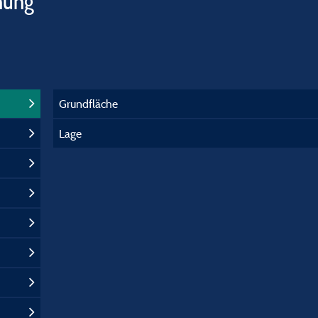
hung
Grundfläche
Lage