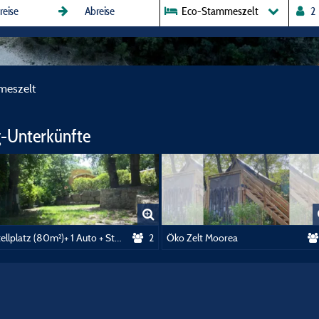
Eco-Stammeszelt
meszelt
-Unterkünfte
Stellplatz (80m²)+ 1 Auto + Strom (10a)
2
Öko Zelt Moorea