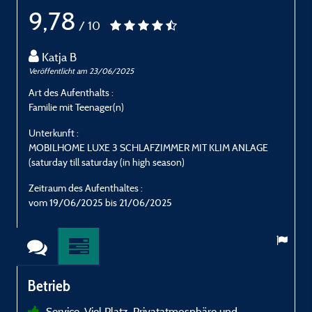
9,78
/ 10
Katja B
Veröffentlicht am 23/06/2025
V
Art des Aufenthalts :
A
Familie mit Teenager(n)
F
Unterkunft :
U
MOBILHOME LUXE 3 SCHLAFZIMMER MIT KLIM ANLAGE
(saturday till saturday (in high season)
(
Zeitraum des Aufenthaltes :
Z
vom 19/06/2025 bis 21/06/2025
Betrieb
Service, Viel Platz, Privatatmosphäre und