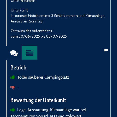
Unter Freunden
E
Unterkunft :
U
Luxuriöses Mobilheim mit 3 Schlafzimmern und Klimaanlage,
L
Anreise am Sonntag
A
Zeitraum des Aufenthaltes :
Z
vom 30/06/2025 bis 03/07/2025
Betrieb
Toller sauberer Campingplatz
a
-
Bewertung der Unterkunft
Lage, Ausstattung, Klimaanlage war bei
Temperaturen von rd. 40 Grad goldwert