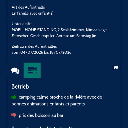
Art des Aufenthalts :
A
En famille avec enfant(s)
E
Unterkunft :
U
MOBIL-HOME STANDING, 2 Schlafzimmer, Klimaanlage,
M
Fernseher, Geschirrspüler, Anreise am Samstag (in
F
Zeitraum des Aufenthaltes :
Z
vom 04/07/2026 bis 18/07/2026
Betrieb
camping calme proche de la rivière avec de
bonnes animations enfants et parents
prix des boisson au bar