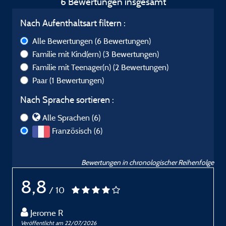
6 Bewertungen insgesamt
Nach Aufenthaltsart filtern :
Alle Bewertungen
(6 Bewertungen)
Familie mit Kind(ern)
(3 Bewertungen)
Familie mit Teenager(n)
(2 Bewertungen)
Paar
(1 Bewertungen)
Nach Sprache sortieren :
Alle Sprachen (6)
Französisch (6)
Bewertungen in chronologischer Reihenfolge
8,8
/ 10
Jerome R
Veröffentlicht am 22/07/2026
V