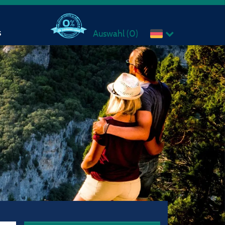
s
Auswahl (
0
)