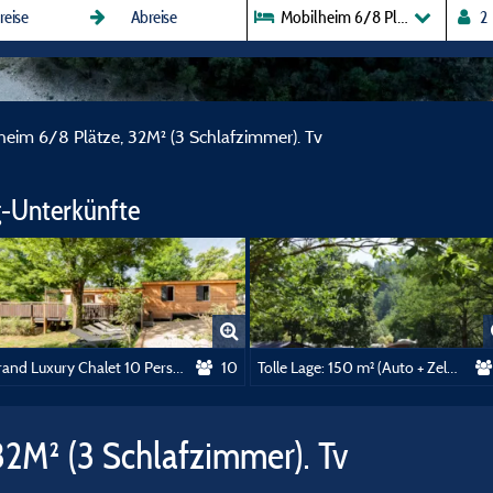
Mobilheim 6/8 Plätze, 32M² (3 
heim 6/8 Plätze, 32M² (3 Schlafzimmer). Tv
-Unterkünfte
Grand Luxury Chalet 10 Personen
10
Tolle Lage: 150 m² (Auto + Zelt / Wohnwagen / Wohnmobil + Strom 10A)
32M² (3 Schlafzimmer). Tv