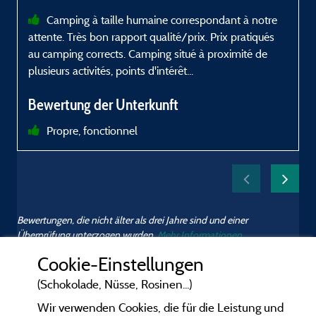
Camping à taille humaine correspondant à notre
attente. Très bon rapport qualité/prix. Prix pratiqués
e
au camping corrects. Camping situé à proximité de
l
plusieurs activités, points d'intérêt...
Bewertung der Unterkunft
Propre, fonctionnel
Bewertungen, die nicht älter als drei Jahre sind und einer
Überprüfung unterzogen wurden.
Mehr Informationen
Cookie-Einstellungen
(Schokolade, Nüsse, Rosinen...)
Wir verwenden Cookies, die für die Leistung und