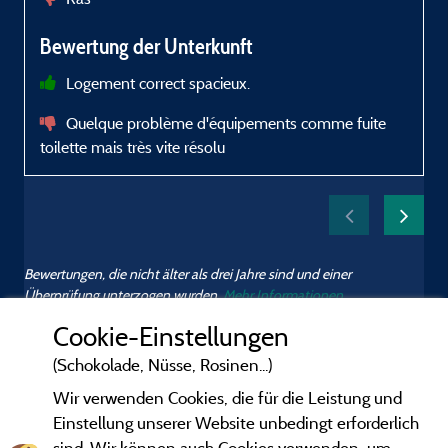
n
Bewertung der Unterkunft
U
Logement correct spacieux.
Quelque problème d'équipements comme fuite
toilette mais très vite résolu
t
c
o
Bewertungen, die nicht älter als drei Jahre sind und einer
Überprüfung unterzogen wurden.
Mehr Informationen
Cookie-Einstellungen
(Schokolade, Nüsse, Rosinen...)
Wir verwenden Cookies, die für die Leistung und
Einstellung unserer Website unbedingt erforderlich
sind. Wir können auch Cookies verwenden, um