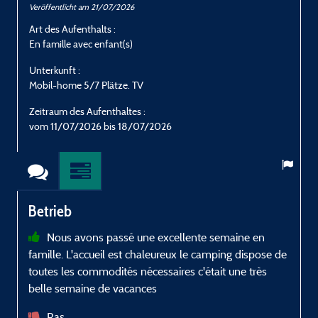
Veröffentlicht am 21/07/2026
V
Art des Aufenthalts :
A
En famille avec enfant(s)
E
Unterkunft :
U
Mobil-home 5/7 Plätze. TV
M
Zeitraum des Aufenthaltes :
Z
vom 11/07/2026 bis 18/07/2026
Betrieb
Nous avons passé une excellente semaine en
famille. L'accueil est chaleureux le camping dispose de
r
toutes les commodités nécessaires c'était une très
c
belle semaine de vacances
t
Ras