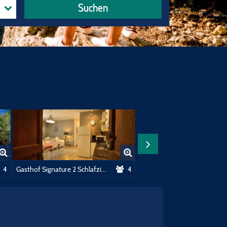
Suchen
immern
4
Gasthof Signature 2 Schlafzimmer
4
M