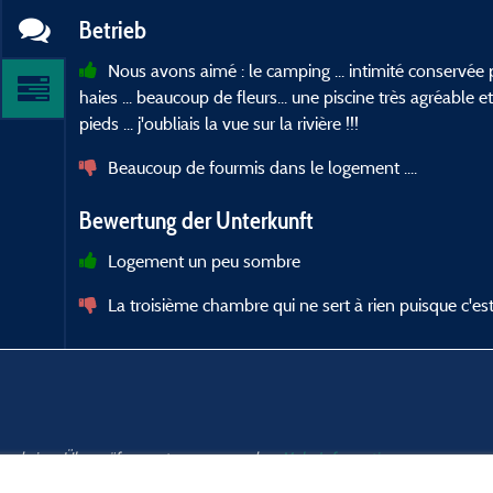
Betrieb
Nous avons aimé : le camping ... intimité conservée
haies ... beaucoup de fleurs... une piscine très agréable e
pieds ... j'oubliais la vue sur la rivière !!!
Beaucoup de fourmis dans le logement ....
Bewertung der Unterkunft
Logement un peu sombre
La troisième chambre qui ne sert à rien puisque c'
nd und einer Überprüfung unterzogen wurden.
Mehr Informationen