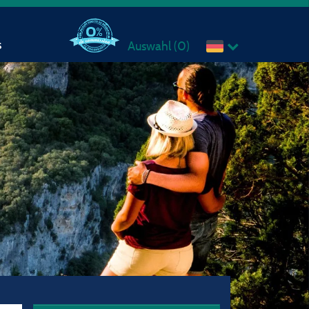
s
Auswahl (
0
)