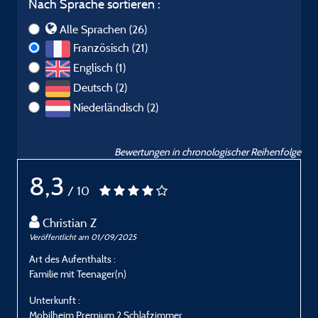
Nach Sprache sortieren :
Alle Sprachen (26)
Französisch (21)
Englisch (1)
Deutsch (2)
Niederländisch (2)
Bewertungen in chronologischer Reihenfolge
8,3
/ 10
Christian Z
Veröffentlicht am 01/09/2025
V
Art des Aufenthalts :
A
Familie mit Teenager(n)
P
Unterkunft :
U
Mobilheim Premium 2 Schlafzimmer
M