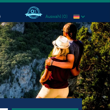
s
Auswahl (
0
)