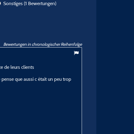
Sonstiges
(1 Bewertungen)
Bewertungen in chronologischer Reihenfolge
9,9
/ 10
e de leurs clients
FABRICE M
Veröffentlicht am 25/08/2025
 pense que aussi c était un peu trop
Art des Aufenthalts :
En jeune couple
Unterkunft :
GITE 36 m2
Zeitraum des Aufenthaltes
vom 03/08/2025 bis 24