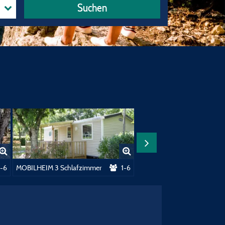
Suchen
1-6
MOBILHEIM 3 Schlafzimmer
1-6
BUNGALOW TOIL