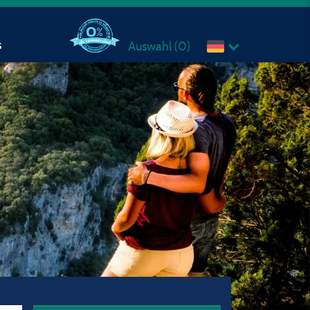
s
Auswahl (
0
)