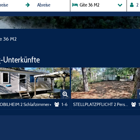
Gite 36 M2
te 36 M2
-Unterkünfte
OBILHEIM 2 Schlafzimmer+
1-6
STELLPLATZPFLICHT 2 Personen + 1 Fahrzeug + Strom + warme Dusche