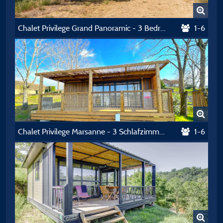
Chalet Privilege Grand Panoramic - 3 Bedrooms - Tv - 33M², Covered Terrace Of 14M²
1-6
Chalet Privilege Marsanne - 3 Schlafzimmer - Tv - 35M², Überdachte Terrasse Van 17M²
1-6