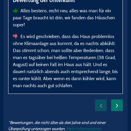
E
N
Alles bestens, recht neu, alles was man für ein
paar Tage braucht ist drin, wir fanden das Häuschen
super!
A
S
Es wird geschrieben, dass das Haus problemlos
ohne Klimaanlage aus kommt, da es nachts abkühlt.
B
Das stimmt schon, man sollte aber Bedenken, dass
man es tagsüber bei heißen Temperaturen (38 Grad,
August) auf keinen Fall im Haus aus hält. Und es
W
dauert natürlich abends auch entsprechend lange, bis
es runter kühlt. Aber wenn es dann kühler wird, kann
man nachts auch gut schlafen.
*Bewertungen, die nicht älter als drei Jahre sind und einer
Überprüfung unterzogen wurden.
Mehr Informationen