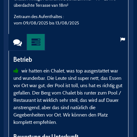
überdachte Terrasse van 18m²
Z
Zeitraum des Aufenthaltes :
v
vom 09/08/2025 bis 13/08/2025
B
Betrieb
wir hatten ein Chalet, was top ausgestattet war
h
und wunderbar. Die Leute sind super nett, das Essen
e
vor Ort war gut, der Pool ist toll, uns hat es richtig gut
l
gefallen. Der Berg vom Chalet bis runter zum Pool /
a
Restaurant ist wirklich sehr steil, das wird auf Dauer
a
anstrengend, aber das sind natürlich die
(
Gegebenheiten vor Ort. Wir können den Platz
m
komplett empfehlen.
B
b
Bewertung der Unterkunft