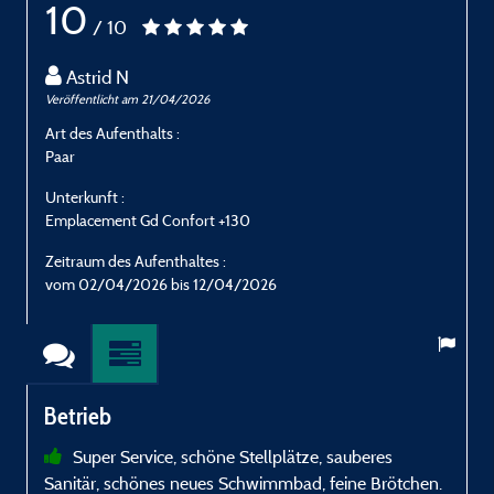
10
/ 10
Astrid N
Veröffentlicht am 21/04/2026
V
Art des Aufenthalts :
A
Paar
U
Unterkunft :
U
Emplacement Gd Confort +130
G
Zeitraum des Aufenthaltes :
Z
vom 02/04/2026 bis 12/04/2026
Betrieb
Super Service, schöne Stellplätze, sauberes
Sanitär, schönes neues Schwimmbad, feine Brötchen.