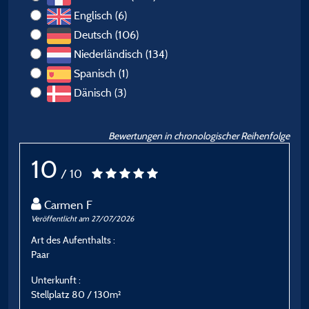
Englisch (6)
Deutsch (106)
Niederländisch (134)
Spanisch (1)
Dänisch (3)
Bewertungen in chronologischer Reihenfolge
10
/ 10
Carmen F
Veröffentlicht am 27/07/2026
Ve
Art des Aufenthalts :
A
Paar
P
Unterkunft :
U
Stellplatz 80 / 130m²
S