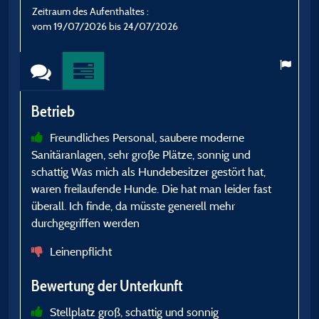
Zeitraum des Aufenthaltes :
Z
vom 19/07/2026 bis 24/07/2026
v
Betrieb
B
Freundliches Personal, saubere moderne
Sanitäranlagen, sehr große Plätze, sonnig und
B
schattig Was mich als Hundebesitzer gestört hat,
waren freilaufende Hunde. Die hat man leider fast
überall. Ich finde, da müsste generell mehr
S
durchgegriffen werden
M
u
Leinenpflicht
Bewertung der Unterkunft
Stellplatz groß, schattig und sonnig