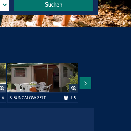
Suchen
1-6
S-BUNGALOW ZELT
1-5
D-MOBIL HOME PR