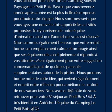
vous accueillir pour la 5ᵉ fois au Camping Sites et
Paysages Le Petit Bois. Savoir que vous revenez
année après année est la plus belle récompense
pour toute notre équipe. Nous sommes ravis que
vous ayez une nouvelle fois apprécié les activités
proposées, le dynamisme de notre équipe
d'animation, ainsi que l'accueil qui vous est réservé.
Nous sommes également heureux que votre mobil-
home, son emplacement calme et ombragé ainsi
que ses équipements aient pleinement répondu à
vos attentes. Merci également pour votre suggestion
concernant l'ajout de quelques parasols
supplémentaires autour de la piscine. Nous prenons
bonne note de cette idée, qui revient régulièrement
et nourrit notre réflexion pour améliorer le confort
de nos vacanciers. Nous avons déjà hâte de vous
retrouver pour votre 6ᵉ séjour au Petit Bois ! 😍 À
très bientôt en Ardèche. L'équipe du Camping Le
Petit Bois 🌿😊