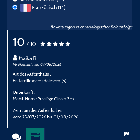
Französisch (14)
Bewertungen in chronologischer Reihenfolge
10
/ 10
Maika R
Veröffentlicht am 04/08/2026
V
Art des Aufenthalts :
A
En famille avec adolescent(s)
E
Unterkunft :
U
Mobil-Home Privilège Olivier 3ch
M
Zeitraum des Aufenthaltes :
Z
vom 25/07/2026 bis 01/08/2026