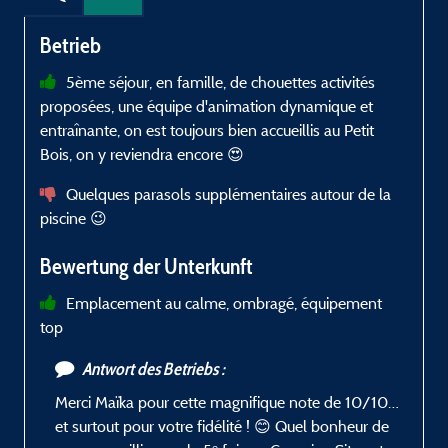
Betrieb
5ème séjour, en famille, de chouettes activités
proposées, une équipe d'animation dynamique et
N
entraînante, on est toujours bien accueillis au Petit
r
Bois, on y reviendra encore 😍
Quelques parasols supplémentaires autour de la
piscine 😉
Bewertung der Unterkunft
Emplacement au calme, ombragé, équipement
top
Antwort des Betriebs :
Merci Maïka pour cette magnifique note de 10/10…
et surtout pour votre fidélité ! 😊 Quel bonheur de