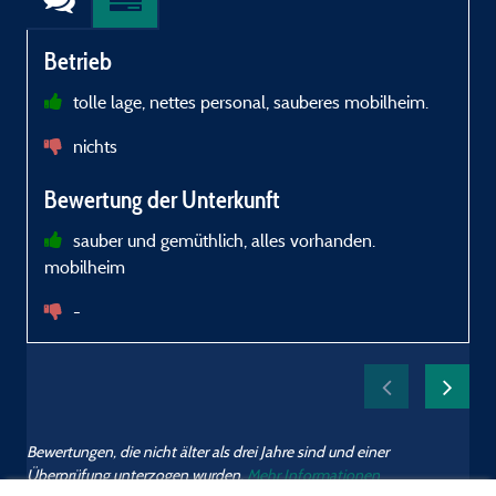
Betrieb
tolle lage, nettes personal, sauberes mobilheim.
q
nichts
L
t
Bewertung der Unterkunft
P
t
sauber und gemüthlich, alles vorhanden.
c
mobilheim
-
f
p
d
Bewertungen, die nicht älter als drei Jahre sind und einer
Überprüfung unterzogen wurden.
Mehr Informationen