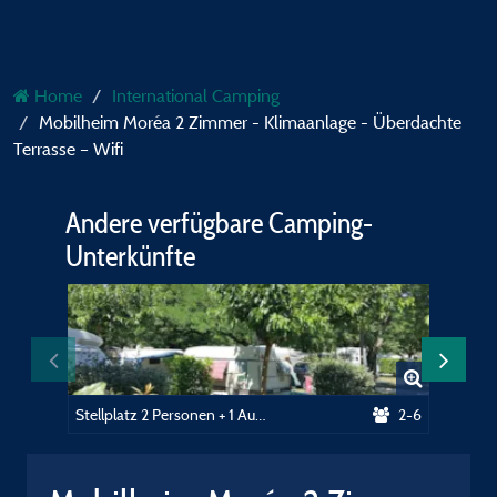
Home
International Camping
Mobilheim Moréa 2 Zimmer - Klimaanlage - Überdachte
Terrasse – Wifi
Andere verfügbare Camping-
Unterkünfte
Stellplatz 2 Personen + 1 Auto oder Wohnmobil + Strom 10A + Wifi
2-6
Confort 