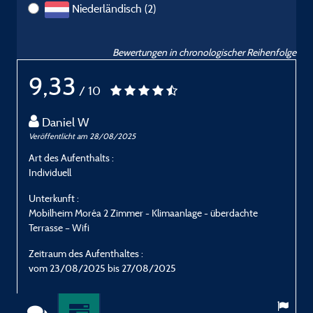
Niederländisch (2)
Bewertungen in chronologischer Reihenfolge
9,33
/ 10
Daniel W
Veröffentlicht am 28/08/2025
V
Art des Aufenthalts :
A
Individuell
E
Unterkunft :
U
Mobilheim Moréa 2 Zimmer - Klimaanlage - überdachte
M
Terrasse – Wifi
T
Zeitraum des Aufenthaltes :
Z
vom 23/08/2025 bis 27/08/2025