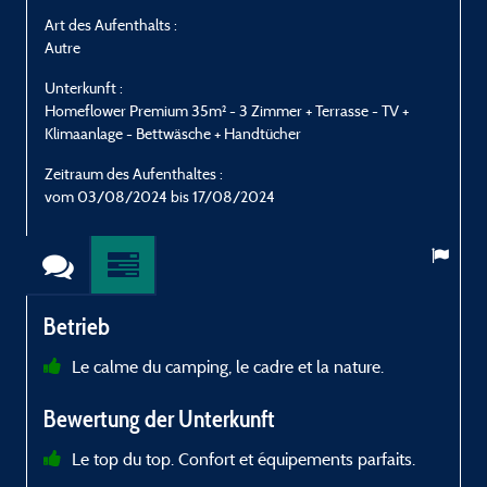
Art des Aufenthalts :
A
Autre
E
Unterkunft :
U
Homeflower Premium 35m² - 3 Zimmer + Terrasse - TV +
H
Klimaanlage - Bettwäsche + Handtücher
K
Zeitraum des Aufenthaltes :
Z
vom 03/08/2024 bis 17/08/2024
Betrieb
Le calme du camping, le cadre et la nature.
t
Bewertung der Unterkunft
Le top du top. Confort et équipements parfaits.
e