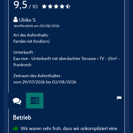
9,5
/ 10
Ulrike S
Veröffentlicht am 05/08/2026
Ve
Art des Aufenthalts :
A
Familie mit Kind(ern)
F
Unterkunft :
U
Eau vive - Unterkunft mit überdachter Terrasse + TV - 25m² -
S
Frankreich
Z
Zeitraum des Aufenthaltes :
v
vom 29/07/2026 bis 02/08/2026
B
Betrieb
Wir waren sehr froh, dass wir unkompliziert eine
h