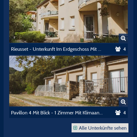
Rieusset - Unterkunft Im Erdgeschoss Mit Terrasse +Tv - 35M2
4
Pavillon 4 Mit Blick - 1 Zimmer Mit Klimaanlage + Terrasse Und Tv
4
Alle Unterkünfte sehen