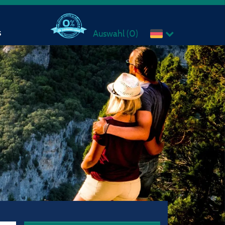
s
Auswahl (
0
)