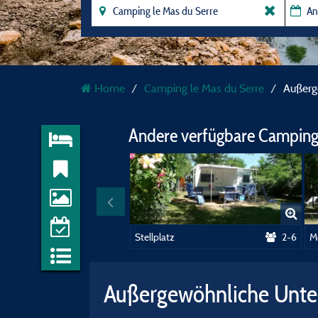
Home
Camping le Mas du Serre
Außerg
Andere verfügbare Camping
Stellplatz
2-6
M
Außergewöhnliche Unte