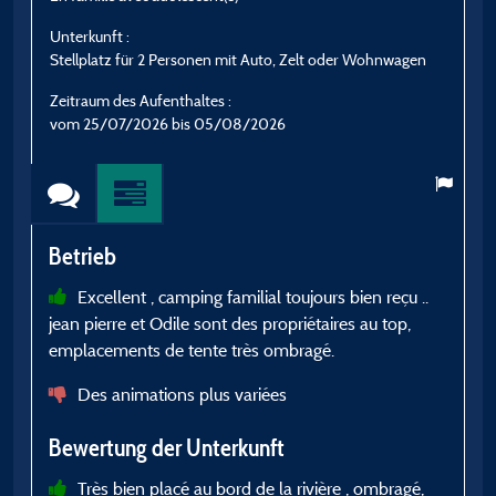
Unterkunft :
U
Stellplatz für 2 Personen mit Auto, Zelt oder Wohnwagen
S
Zeitraum des Aufenthaltes :
Z
vom 25/07/2026 bis 05/08/2026
v
Betrieb
B
Excellent , camping familial toujours bien reçu ..
jean pierre et Odile sont des propriétaires au top,
p
emplacements de tente très ombragé.
c
s
Des animations plus variées
g
Bewertung der Unterkunft
d
Très bien placé au bord de la rivière , ombragé,