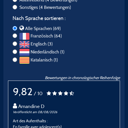
Sonstiges
(4 Bewertungen)
Nach Sprache sortieren :
Alle Sprachen (69)
Französisch (64)
Englisch (3)
Niederländisch (1)
Katalanisch (1)
Bewertungen in chronologischer Reihenfolge
9,82
/ 10
Amandine D
Veröffentlicht am 08/08/2026
Ve
Art des Aufenthalts :
A
En famille avec adolescent(s)
E