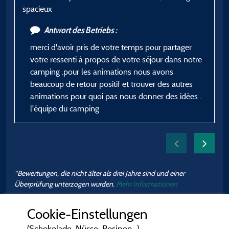
spacieux
B
Antwort des Betriebs :
merci d'avoir pris de votre temps pour partager
votre ressenti à propos de votre séjour dans notre
camping .pour les animations nous avons
beaucoup de retour positif et trouver des autres
animations pour quoi pas nous donner des idées .
l'équipe du camping
*Bewertungen, die nicht älter als drei Jahre sind und einer
Überprüfung unterzogen wurden.
Mehr Informationen
Cookie-Einstellungen
(Schokolade, Nüsse, Rosinen...)