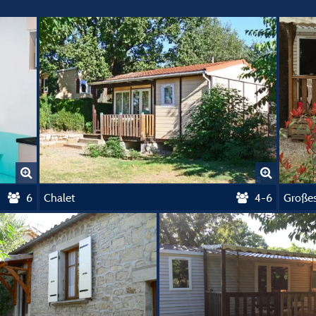
6
Chalet
4-6
Große