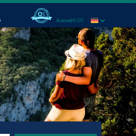
s
Auswahl (
0
)