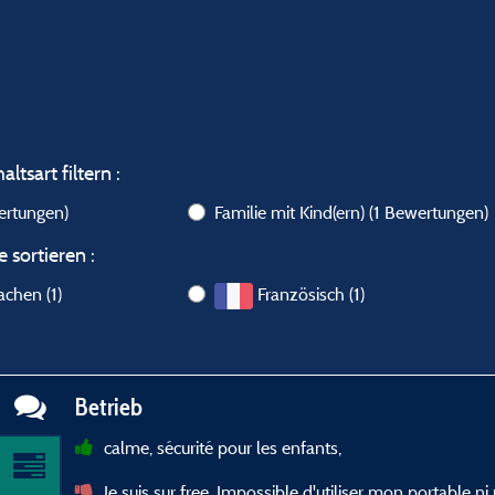
ltsart filtern :
ertungen)
Familie mit Kind(ern)
(1 Bewertungen)
 sortieren :
achen (1)
Französisch (1)
Betrieb
calme, sécurité pour les enfants,
Je suis sur free. Impossible d'utiliser mon portable ni