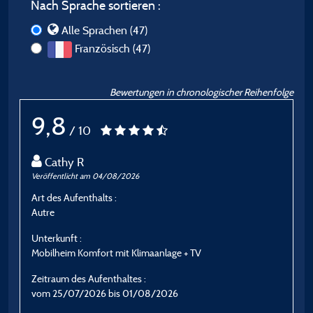
Nach Sprache sortieren :
Alle Sprachen (47)
Französisch (47)
Bewertungen in chronologischer Reihenfolge
9,8
/ 10
Cathy R
Veröffentlicht am 04/08/2026
Ve
Art des Aufenthalts :
A
Autre
E
Unterkunft :
U
Mobilheim Komfort mit Klimaanlage + TV
S
Zeitraum des Aufenthaltes :
Z
vom 25/07/2026 bis 01/08/2026
v