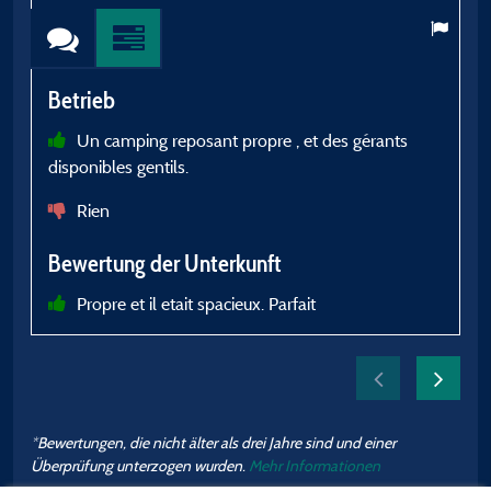
Betrieb
B
Un camping reposant propre , et des gérants
disponibles gentils.
B
p
Rien
p
Bewertung der Unterkunft
B
Propre et il etait spacieux. Parfait
*Bewertungen, die nicht älter als drei Jahre sind und einer
Überprüfung unterzogen wurden.
Mehr Informationen