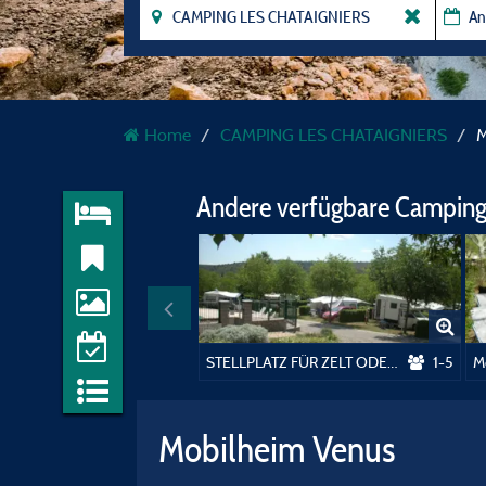
Home
CAMPING LES CHATAIGNIERS
M
Andere verfügbare Camping
STELLPLATZ FÜR ZELT ODER WOHNWAGEN ODER CAMPINGAUTO
1-5
M
Mobilheim Venus