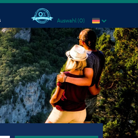
s
Auswahl (
0
)