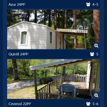
Azur 24M²
4-5
Quintil 24M²
5
Cevenol 22M²
5-6