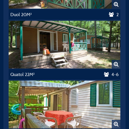
Duol 20M²
2
Quatol 22M²
4-6