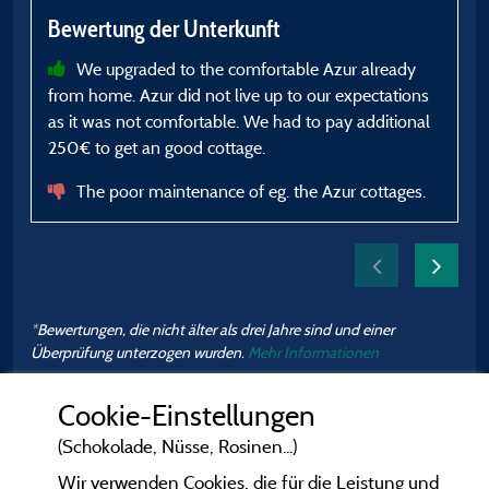
m
Bewertung der Unterkunft
B
We upgraded to the comfortable Azur already
from home. Azur did not live up to our expectations
as it was not comfortable. We had to pay additional
s
250€ to get an good cottage.
The poor maintenance of eg. the Azur cottages.
*Bewertungen, die nicht älter als drei Jahre sind und einer
Überprüfung unterzogen wurden.
Mehr Informationen
Cookie-Einstellungen
(Schokolade, Nüsse, Rosinen...)
Wir verwenden Cookies, die für die Leistung und