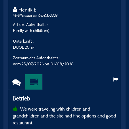
Henrik E
Veröffentlicht am 04/08/2026
Ve
Art des Aufenthalts :
A
Family with child(ren)
C
Unterkunft :
U
DUOL 20m²
D
Zeitraum des Aufenthaltes :
Z
vom 25/07/2026 bis 01/08/2026
v
Betrieb
B
We were traveling with children and
grandchildren and the site had fine options and good
n
restaurant.
o