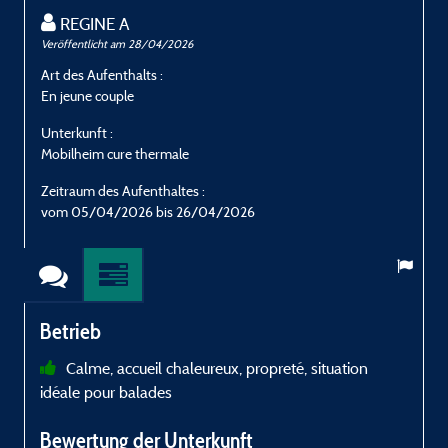
REGINE A
Veröffentlicht am 28/04/2026
V
Art des Aufenthalts :
A
En jeune couple
E
Unterkunft :
U
Mobilheim cure thermale
M
Zeitraum des Aufenthaltes :
Z
vom 05/04/2026 bis 26/04/2026
v
Betrieb
Calme, accueil chaleureux, propreté, situation
idéale pour balades
Bewertung der Unterkunft