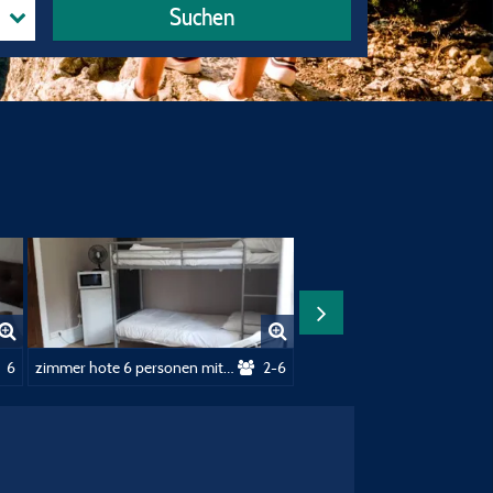
Suchen
Oder Wohnmobil
6
zimmer hote 6 personen mit frûjstuck
2-6
Ze