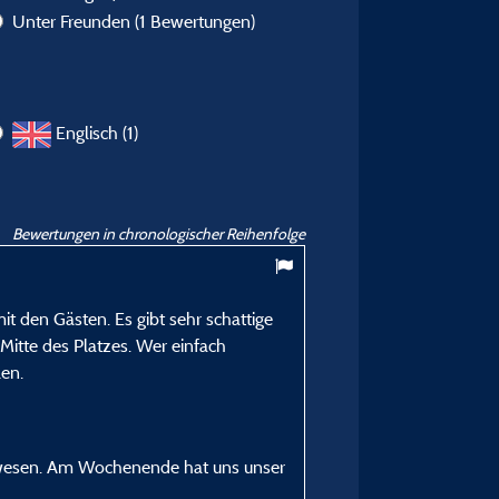
Unter Freunden
(1 Bewertungen)
Englisch (1)
Bewertungen in chronologischer Reihenfolge
8,14
/ 10
t den Gästen. Es gibt sehr schattige
Jörg G
Mitte des Platzes. Wer einfach
Veröffentlicht am 17/07/2026
len.
Art des Aufenthalts :
Familie mit Kind(ern)
Unterkunft :
gewesen. Am Wochenende hat uns unser
Stellplatz, Zelt , Wohnw