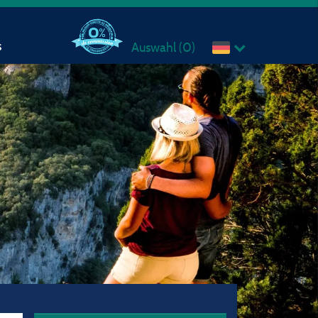
s
Auswahl (
0
)