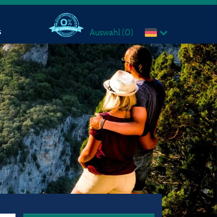
s
Auswahl (
0
)