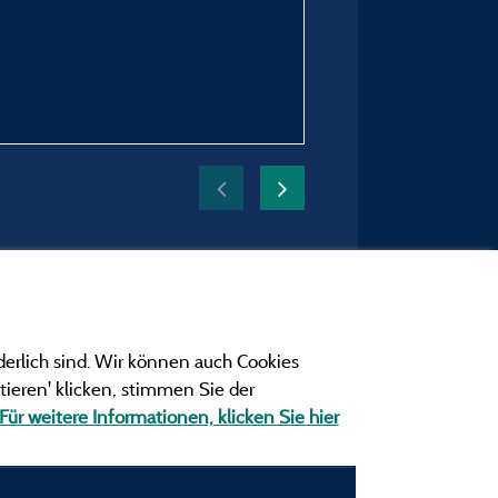
Unterkunft :
Mobilheim Klassik - 2 Sch
Zeitraum des Aufenthaltes
vom 03/08/2024 bis 10
derlich sind. Wir können auch Cookies
ieren' klicken, stimmen Sie der
Für weitere Informationen, klicken Sie hier
ngen
ionen und Adressen