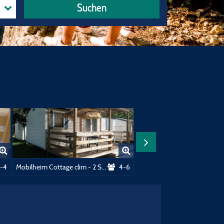
Suchen
mmer
-4
Mobilheim Cottage clim - 2 Schlafzimmer + Klimaanlage
4-6
Mobil