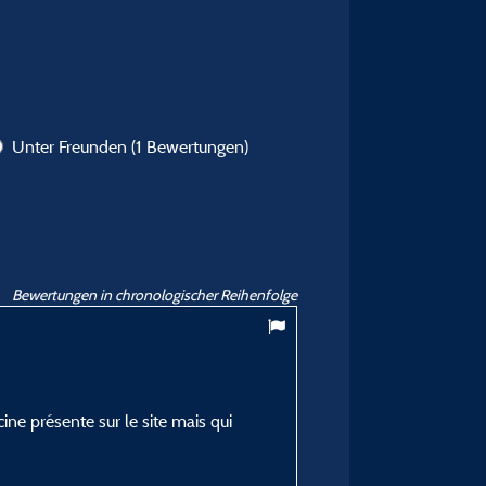
Unter Freunden
(1 Bewertungen)
Bewertungen in chronologischer Reihenfolge
7
/ 10
Nicolas C
Veröffentlicht am 13/08/2024
ne présente sur le site mais qui
Art des Aufenthalts :
En famille avec enfant(s)