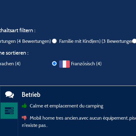
altsart filtern :
ertungen
(4 Bewertungen)
Familie mit Kind(ern)
(3 Bewertungen)
e sortieren :
rachen (4)
Französisch (4)
Betrieb
Calme et emplacement du camping
Mobil home tres ancien.avec aucun équipement..pisci
n'existe pas..