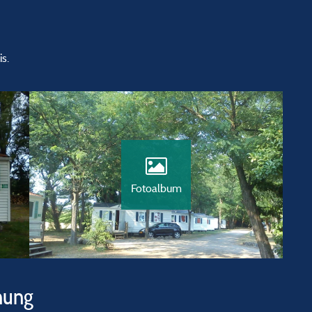
is.
Fotoalbum
hung