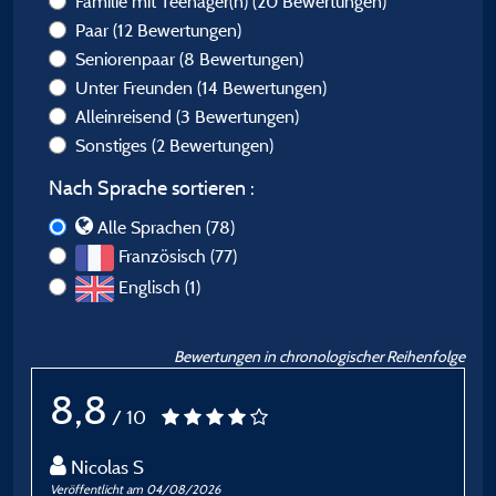
Familie mit Teenager(n)
(20 Bewertungen)
Paar
(12 Bewertungen)
Seniorenpaar
(8 Bewertungen)
Unter Freunden
(14 Bewertungen)
Alleinreisend
(3 Bewertungen)
Sonstiges
(2 Bewertungen)
Nach Sprache sortieren :
Alle Sprachen (78)
Französisch (77)
Englisch (1)
Bewertungen in chronologischer Reihenfolge
8,8
/ 10
Nicolas S
Veröffentlicht am 04/08/2026
Ve