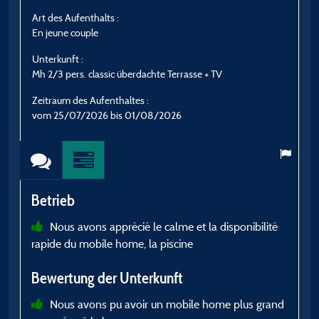
Art des Aufenthalts :
A
En jeune couple
E
Unterkunft :
U
Mh 2/3 pers. classic überdachte Terrasse + TV
M
Zeitraum des Aufenthaltes :
Z
vom 25/07/2026 bis 01/08/2026
v
Betrieb
B
Nous avons apprécié le calme et la disponibilité
rapide du mobile home, la piscine
c
A
Bewertung der Unterkunft
s
c
Nous avons pu avoir un mobile home plus grand
C