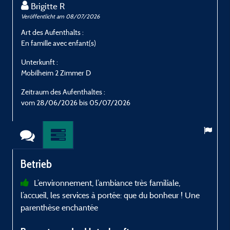
Brigitte R
Veröffentlicht am 08/07/2026
V
Art des Aufenthalts :
A
En famille avec enfant(s)
E
Unterkunft :
U
Mobilheim 2 Zimmer D
M
Zeitraum des Aufenthaltes :
Z
vom 28/06/2026 bis 05/07/2026
Betrieb
L’environnement, l’ambiance très familiale,
l’accueil, les services à portée: que du bonheur ! Une
l
parenthèse enchantée