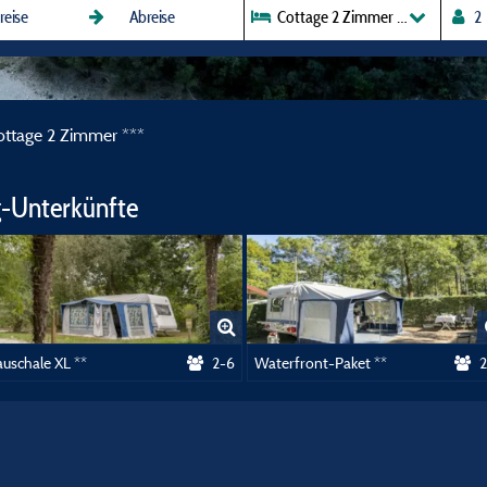
Cottage 2 Zimmer ***
ottage 2 Zimmer ***
-Unterkünfte
uschale XL **
2-6
Waterfront-Paket **
2