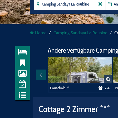
Home
Camping Sandaya La Roubine
C
Andere verfügbare Camping
Pauschale **
2-6
Pa
Cottage 2 Zimmer ***