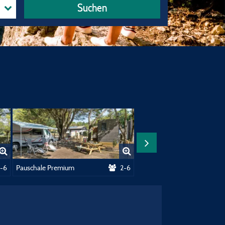
Suchen
-6
Pauschale Premium
2-6
Stellplatz ****