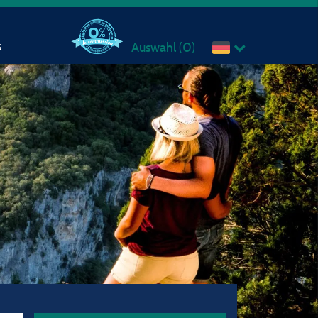
s
Auswahl (
0
)