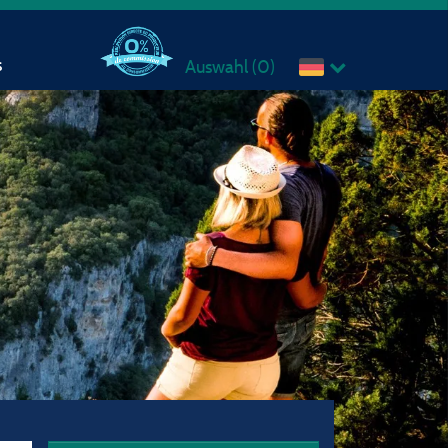
s
Auswahl (
0
)