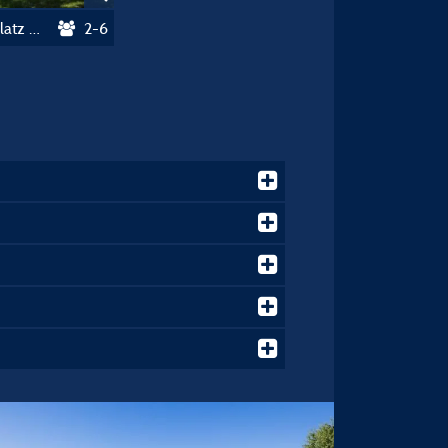
Grand Confort Pauschale: Stellplatz + Strom + Abwasser-/Fließwasseranschluss
2-6