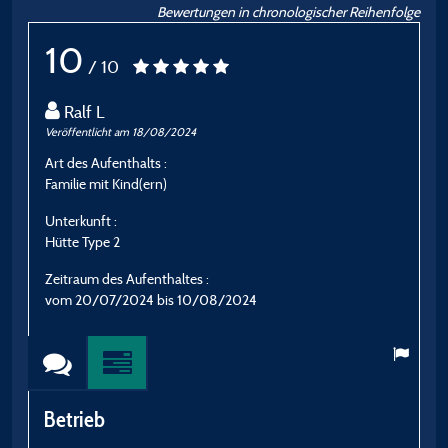
Bewertungen in chronologischer Reihenfolge
10
/ 10
Ralf L
Veröffentlicht am 18/08/2024
Ve
Art des Aufenthalts :
A
Familie mit Kind(ern)
E
Unterkunft :
U
Hütte Type 2
S
Zeitraum des Aufenthaltes :
Z
vom 20/07/2024 bis 10/08/2024
v
Betrieb
B