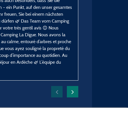
ns auch besonders, dass Sie die
– ein Punkt, auf den unser gesamtes
r freuen, Sie bei einem nächsten
 zu dürfen 🌿 Das Team vom Camping
 votre très gentil avis 😊 Nous
u Camping La Digue. Nous avons la
, au calme, entouré d’arbres et proche
ue vous ayez souligné la propreté du
coup d’importance au quotidien. Au
séjour en Ardèche 🌿 L’équipe du