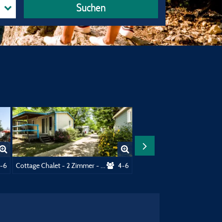
Suchen
trom
-6
Cottage Chalet - 2 Zimmer - 35m² mit Sanitär
4-6
Cottage-Chalet – 2 Schlafzimmer – 38 m², kl