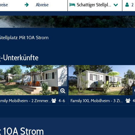
Schattiger Stellplatz Mit 10A S
Stellplatz Mit 10A Strom
-Unterkünfte
Family Mobilheim - 2 Zimmer - 25m² mit Sanitär / Secteur Jardins****
4-6
Family XXL Mobilheim - 3 Zimmer - 32m² + Badezimmer
4
it 10A Strom