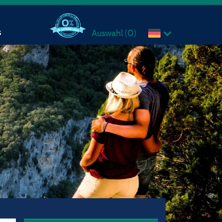
s
Auswahl (
0
)