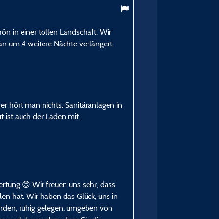
10
/ 10
chön in einer tollen Landschaft. Wir
Simone S
n um 4 weitere Nächte verlängert.
Veröffentlicht am 03/08/2026
Art des Aufenthalts :
Jong stel
Unterkunft :
Schattiger Stellplatz mit 
er hört man nichts. Sanitäranlagen in
 ist auch der Laden mit
Zeitraum des Aufenthaltes
vom 26/07/2026 bis 31/
wertung 😊 Wir freuen uns sehr, dass
en hat. Wir haben das Glück, uns in
nden, ruhig gelegen, umgeben von