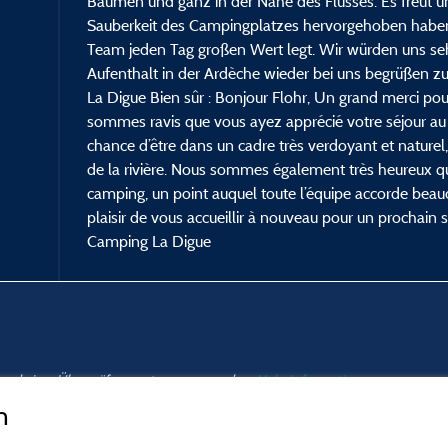
Bäumen und ganz in der Nähe des Flusses. Es freut u
Sauberkeit des Campingplatzes hervorgehoben haben 
Team jeden Tag großen Wert legt. Wir würden uns seh
Aufenthalt in der Ardèche wieder bei uns begrüßen
La Digue Bien sûr : Bonjour Flohr, Un grand merci pour
sommes ravis que vous ayez apprécié votre séjour a
chance d’être dans un cadre très verdoyant et naturel
de la rivière. Nous sommes également très heureux q
camping, un point auquel toute l’équipe accorde beau
plaisir de vous accueillir à nouveau pour un prochain 
Camping La Digue
nd und einer Überprüfung unterzogen wurden.
Mehr Informationen
n