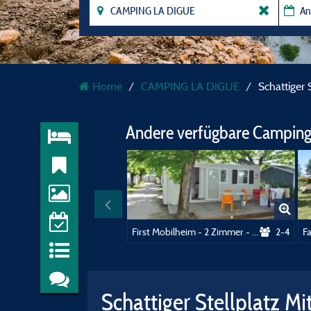
Home
CAMPING LA DIGUE
Schattiger 
Andere verfügbare Camping
First Mobilheim - 2 Zimmer - 22m²
2-4
Schattiger Stellplatz M