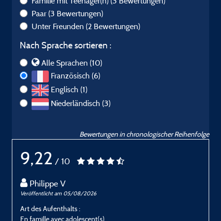
Familie mit Teenager(n)
(3 Bewertungen)
Paar
(3 Bewertungen)
Unter Freunden
(2 Bewertungen)
Nach Sprache sortieren :
Alle Sprachen (10)
Französisch (6)
Englisch (1)
Niederländisch (3)
Bewertungen in chronologischer Reihenfolge
9,22
/ 10
Philippe V
Veröffentlicht am 05/08/2026
V
Art des Aufenthalts :
A
En famille avec adolescent(s)
G