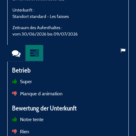
Unterkunft :
U
Standort standard - Les faïsses
S
Zeitraum des Aufenthaltes :
Z
vom 30/06/2026 bis 09/07/2026
Betrieb
Super
a
Manque d animation
r
Bewertung der Unterkunft
b
Notre tente
m
v
Rien