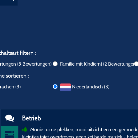
altsart filtern :
ertungen
(3 Bewertungen)
Familie mit Kind(ern)
(2 Bewertungen)
e sortieren :
rachen (3)
Niederländisch (3)
Betrieb
Mooie ruime plekken, mooi uitzicht en een gemoedel
kleintjes (niet overdreven, geen kei harde muziek - he