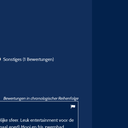
Sonstiges
(1 Bewertungen)
Bewertungen in chronologischer Reihenfolge
7,22
/ 10
ijke sfeer. Leuk entertainment voor de
Nikie S
lemaal goed) Mooi en fris zwembad