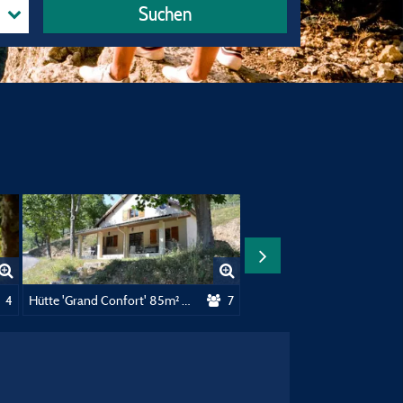
Suchen
hlafzimmer
4
Hütte 'Grand Confort' 85m² - 3 Schlafzimmer
7
Mobilhei