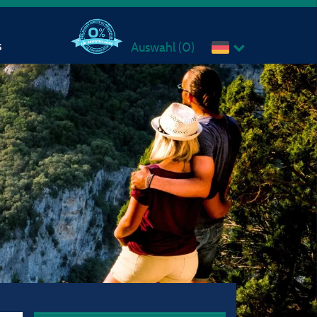
s
Auswahl (
0
)