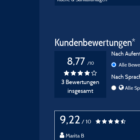
Kundenbewertungen*
Nach Aufenth
8,77
/10
Alle Bew
Nach Sprach
3 Bewertungen
Alle Sp
insgesamt
9,22
/ 10
Marita B