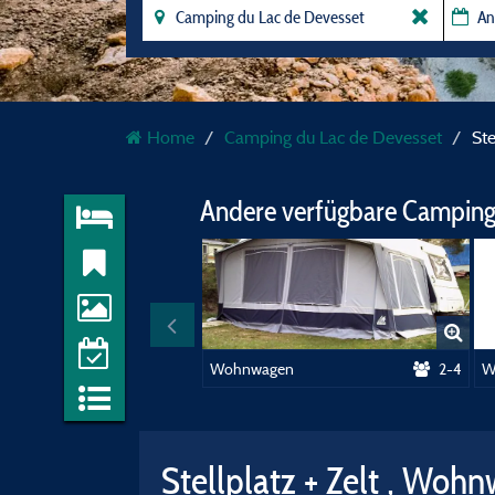
Home
Camping du Lac de Devesset
St
Andere verfügbare Camping
Wohnwagen
2-4
W
Stellplatz + Zelt , Wo