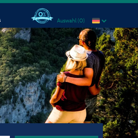
s
Auswahl (
0
)