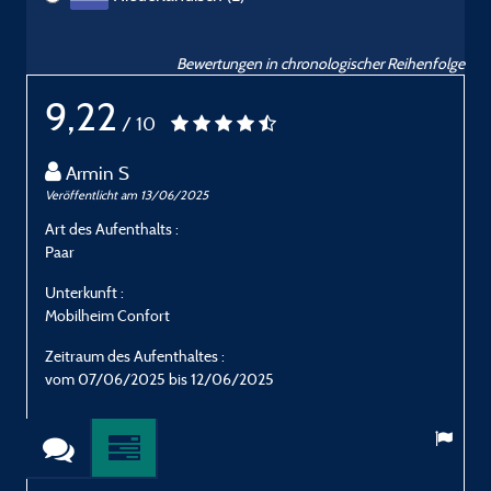
Bewertungen in chronologischer Reihenfolge
9,22
/ 10
Armin S
Veröffentlicht am 13/06/2025
V
Art des Aufenthalts :
A
Paar
E
Unterkunft :
U
Mobilheim Confort
M
Zeitraum des Aufenthaltes :
Z
vom 07/06/2025 bis 12/06/2025