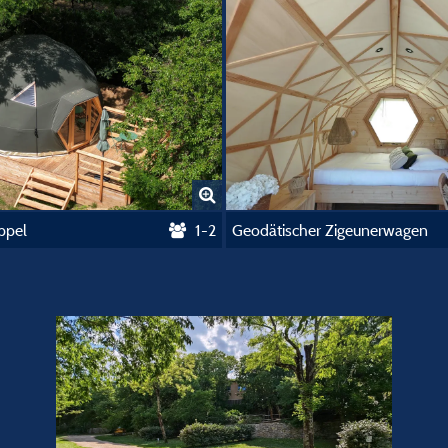
ppel
1-2
Geodätischer Zigeunerwagen