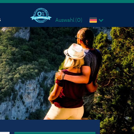
s
Auswahl (
0
)