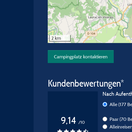
2 km
Campingplatz kontaktieren
Kundenbewertungen*
Nach Aufentha
Alle
(177 B
9,14
Paar
(70 B
/10
Alleinreis