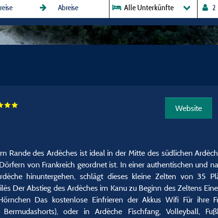
Alle Unterkünfte
Website
am Rande des Ardèches ist ideal in der Mitte des südlichen Ardèch
Dörfern von Frankreich geordnet ist. In einer authentischen und n
Ardèche hinuntergehen, schlägt dieses kleine Zelten von 35 Pl
s Der Abstieg des Ardèches im Kanu zu Beginn des Zeltens Eine
 Hörnchen Das kostenlose Einfrieren der Akkus Wifi Für ihre F
rmudashorts), oder in Ardèche Fischfang, Volleyball, Fußba