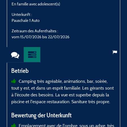
En famille avec adolescent(s)
E
Unterkunft :
U
Pauschale 1 Auto
P
Zeitraum des Aufenthaltes :
Z
vom 15/07/2026 bis 22/07/2026
v
Betrieb
Camping très agréable, animations, bar, soirée,
tout y est, et dans un esprit familiale. Les gérants sont
o
à l'écoute des besoins. La vue est superbe depuis la
d
piscine et l'espace restauration. Saniture très propre.
L
p
Bewertung der Unterkunft
p
p
Emplacement avec de l'ombre, sous un arbre, très