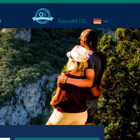
s
Auswahl (
0
)