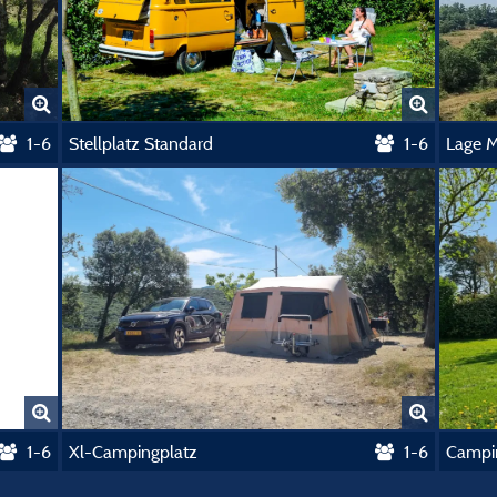
1-6
Stellplatz Standard
1-6
Lage M
1-6
Xl-Campingplatz
1-6